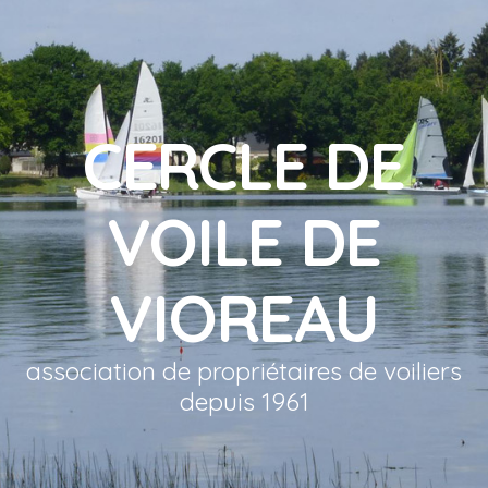
CERCLE DE
VOILE DE
VIOREAU
association de propriétaires de voiliers
depuis 1961