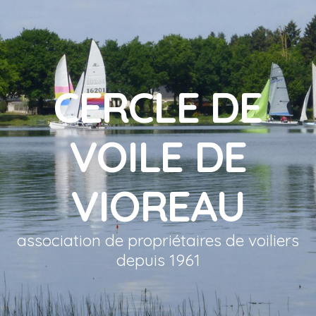
CERCLE DE
VOILE DE
VIOREAU
association de propriétaires de voiliers
depuis 1961