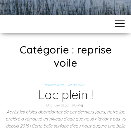
Catégorie :
reprise
voile
reprise voile
vie du club
Lac plein !
13 janvier 2025
Non
Après les pluies abondantes de ces derniers jours, notre lac
préféré a retrouvé un niveau d’eau que nous n’avions pas vu
depuis 2016 ! Cette belle surface d’eau nous augure une belle