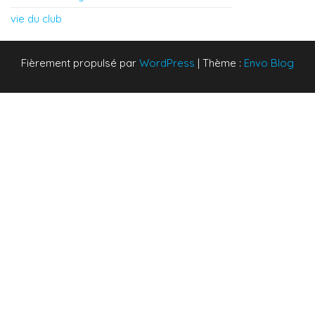
vie du club
Fièrement propulsé par
WordPress
|
Thème :
Envo Blog