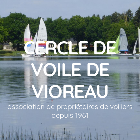
CERCLE DE
VOILE DE
VIOREAU
association de propriétaires de voiliers
depuis 1961