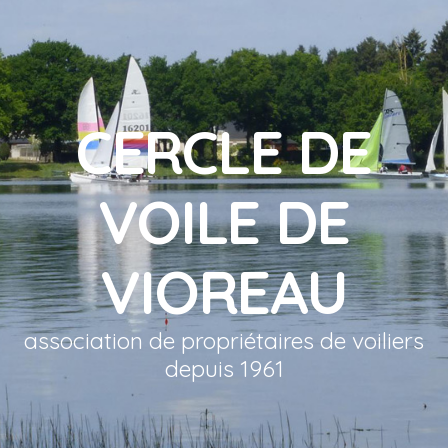
CERCLE DE
VOILE DE
VIOREAU
association de propriétaires de voiliers
depuis 1961