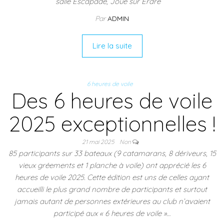
salle Escapade, Joué sur Erdre
Par
ADMIN
Lire la suite
6 heures de voile
Des 6 heures de voile
2025 exceptionnelles !
21 mai 2025
Non
85 participants sur 33 bateaux (9 catamarans, 8 dériveurs, 15
vieux gréements et 1 planche à voile) ont apprécié les 6
heures de voile 2025. Cette édition est uns de celles ayant
accueilli le plus grand nombre de participants et surtout
jamais autant de personnes extérieures au club n’avaient
participé aux « 6 heures de voile »…