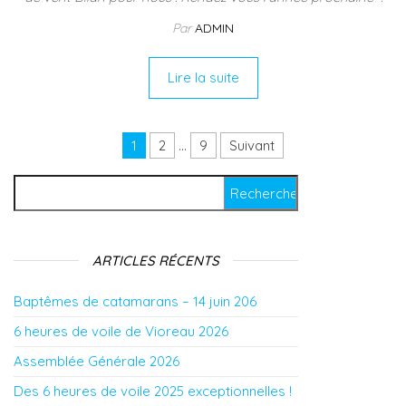
Par
ADMIN
Lire la suite
1
2
…
9
Suivant
Pagination des publications
Rechercher :
ARTICLES RÉCENTS
Baptêmes de catamarans – 14 juin 206
6 heures de voile de Vioreau 2026
Assemblée Générale 2026
Des 6 heures de voile 2025 exceptionnelles !