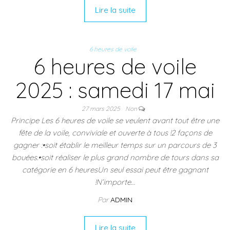
Lire la suite
6 heures de voile
6 heures de voile
2025 : samedi 17 mai
27 mars 2025
Non
Principe Les 6 heures de voile se veulent avant tout être une
fête de la voile, conviviale et ouverte à tous !2 façons de
gagner :•soit établir le meilleur temps sur un parcours de 3
bouées.•soit réaliser le plus grand nombre de tours dans sa
catégorie en 6 heuresUn seul essai peut être gagnant
!N’importe…
Par
ADMIN
Lire la suite