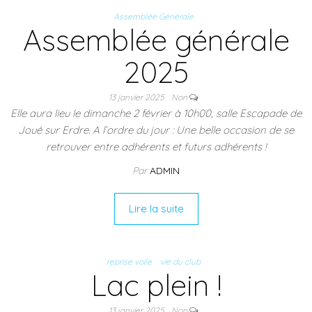
Assemblée Générale
Assemblée générale
2025
13 janvier 2025
Non
Elle aura lieu le dimanche 2 février à 10h00, salle Escapade de
Joué sur Erdre. A l’ordre du jour : Une belle occasion de se
retrouver entre adhérents et futurs adhérents !
Par
ADMIN
Lire la suite
reprise voile
vie du club
Lac plein !
13 janvier 2025
Non