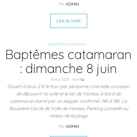
Par
ADMIN
Lire la suite
baptêmes catamarans
Baptêmes catamaran
: dimanche 8 juin
8 mai 2025
Non
Ouvert à tous. 2 € le tour par personne. Une belle occasion
de découvrir la voile et le lac de Vioreau à bord de
catamaran barré par un skipper confirmé ! 14h à 18h, La
Boustière Cercle de Voile de Vioreau. Parking conseillé au
niveau de la plage.
Par
ADMIN