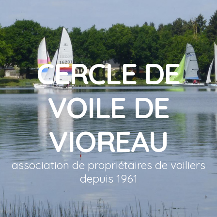
CERCLE DE
VOILE DE
VIOREAU
association de propriétaires de voiliers
depuis 1961