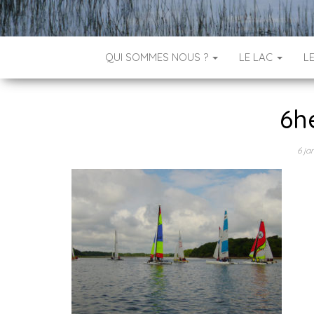
QUI SOMMES NOUS ?
LE LAC
L
6h
6 ja