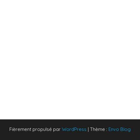
Fièrement propulsé par
WordPress
|
Thème :
Envo Blog