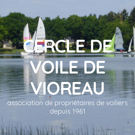
CERCLE DE
VOILE DE
VIOREAU
association de propriétaires de voiliers
depuis 1961