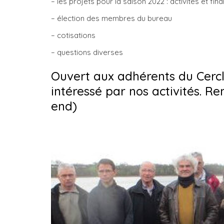
– les projets pour la saison 2022 : activités et fin
– élection des membres du bureau
– cotisations
– questions diverses
Ouvert aux adhérents du Cercl
intéressé par nos activités. R
end)