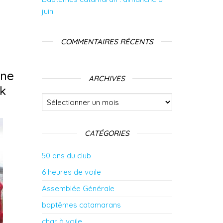
juin
COMMENTAIRES RÉCENTS
nne
ARCHIVES
ek
Archives
CATÉGORIES
50 ans du club
6 heures de voile
Assemblée Générale
baptêmes catamarans
char à voile