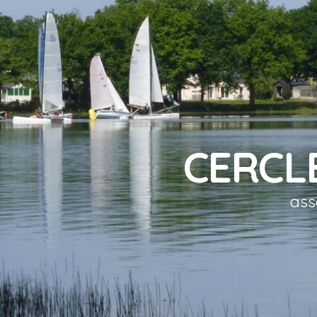
CERCL
ass