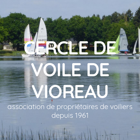
CERCLE DE
VOILE DE
VIOREAU
association de propriétaires de voiliers
depuis 1961