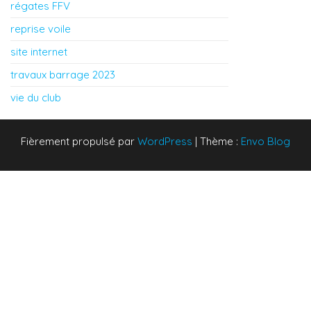
régates FFV
reprise voile
site internet
travaux barrage 2023
vie du club
Fièrement propulsé par
WordPress
|
Thème :
Envo Blog