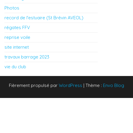
Photos
record de l'estuaire (St Brévin AVEOL)
régates FFV
reprise voile
site internet
travaux barrage 2023
vie du club
Fièrement propulsé par
WordPress
|
Thème :
Envo Blog