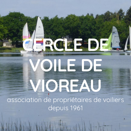
CERCLE DE
VOILE DE
VIOREAU
association de propriétaires de voiliers
depuis 1961