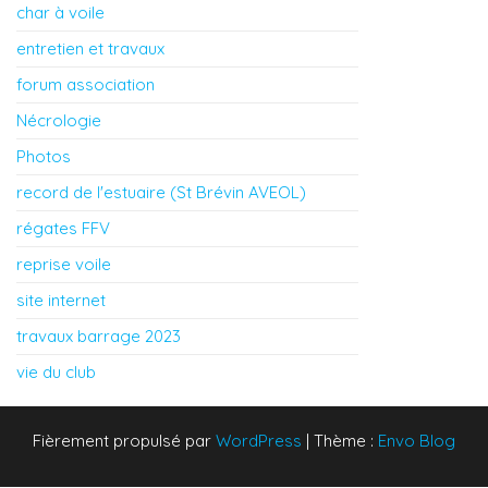
char à voile
entretien et travaux
forum association
Nécrologie
Photos
record de l'estuaire (St Brévin AVEOL)
régates FFV
reprise voile
site internet
travaux barrage 2023
vie du club
Fièrement propulsé par
WordPress
|
Thème :
Envo Blog