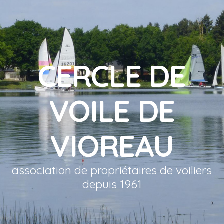
CERCLE DE
VOILE DE
VIOREAU
association de propriétaires de voiliers
depuis 1961