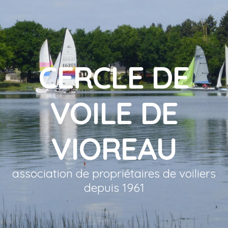
CERCLE DE
VOILE DE
VIOREAU
association de propriétaires de voiliers
depuis 1961