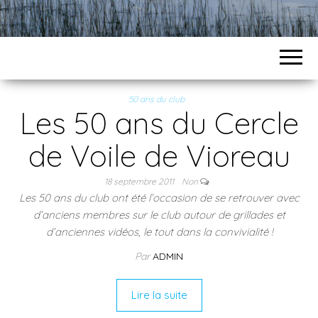
50 ans du club
Les 50 ans du Cercle
de Voile de Vioreau
18 septembre 2011
Non
Les 50 ans du club ont été l’occasion de se retrouver avec
d’anciens membres sur le club autour de grillades et
d’anciennes vidéos, le tout dans la convivialité !
Par
ADMIN
Lire la suite