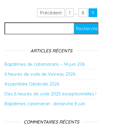
Précédent
1
…
8
9
Pagination des publications
Rechercher :
ARTICLES RÉCENTS
Baptêmes de catamarans – 14 juin 206
6 heures de voile de Vioreau 2026
Assemblée Générale 2026
Des 6 heures de voile 2025 exceptionnelles !
Baptêmes catamaran : dimanche 8 juin
COMMENTAIRES RÉCENTS