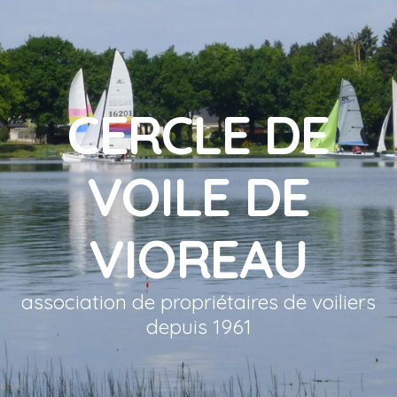
CERCLE DE
VOILE DE
VIOREAU
association de propriétaires de voiliers
depuis 1961