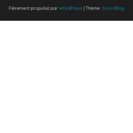
Fièrement propulsé par
WordPress
|
Thème :
Envo Blog